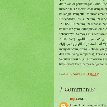
didirikan di perkarangan Solid Roc
meter dan 12 meter lebar dengan a
ke langit. Penghuni Monroe amat
'Touchdown Jesus'. patung ini diper
15/06/2010, patung ini dipanah peti
kekuasaan yang ditunjukkan oleh 
sebenarnya. Semoga kita sentiasa 
Allah. *~*{ لا إله إلا أنت سبحانك إني كنت من الظالمين }*~* *~*{ سبحانك اللهم
د أن لا إله إلا أنت أستغفرك أللهم وأتوب إليك
menjadi orang-orang Rabbaniyin (
dan amal yang sempurna), kerana k
Sedutan dariu blig...http://www.k
http://www.kachipemas.blogspot.c
Posted by
Nuff4u
at
11:09 AM
3 comments:
fiqas
said...
kuasa Allah yang maha Kaya