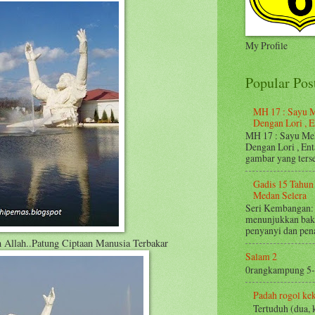
My Profile
Popular Pos
MH 17 : Sayu M
Dengan Lori , 
MH 17 : Sayu Me
Dengan Lori , En
gambar yang terse
Gadis 15 Tahun
Medan Selera
Seri Kembangan: 
menunjukkan baka
penyanyi dan penar
 Allah..Patung Ciptaan Manusia Terbakar
Salam 2
0rangkampung 5
Padah rogol ke
Tertuduh (dua,