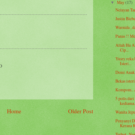
May
(17)
▼
Nelayan Ta
Justin Bieb
Warnida , d
Panas !! Me
Allah Hu A
Cip...
Yusry reka 
Isteri...
:D
Demi Anak 
Bekas isteri
Kompom.. A
5 polis dar
kediama.
Home
Older Post
Wanita Jepu
Penyanyi 
Kerana 
Terhot...N