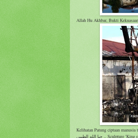
Allah Hu Akhbar, Bukti Kekuasaan 
Kelihatan Patung ciptaan manusia terbak
.. حيا الله الطيبي Sculpture 'King of Kings' iaitu patung besar Jesus Christ ini