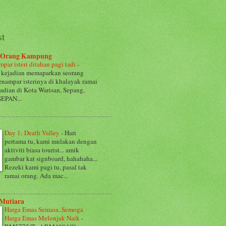
st
 Orang Kampung
ampar isteri ditahan pagi tadi
-
 kejadian memaparkan seorang
nampar isterinya di khalayak ramai
jadian di Kota Warisan, Sepang,
SEPAN...
Day 1: Death Valley
-
Hari
pertama tu, kami mulakan dengan
aktiviti biasa tourist... amik
gambar kat signboard, hahahaha...
Rezeki kami pagi tu, pasal tak
ramai orang. Ada mac...
 Mutiara
Harga Emas Semasa..Semoga
Harga Emas Melonjak Naik
-