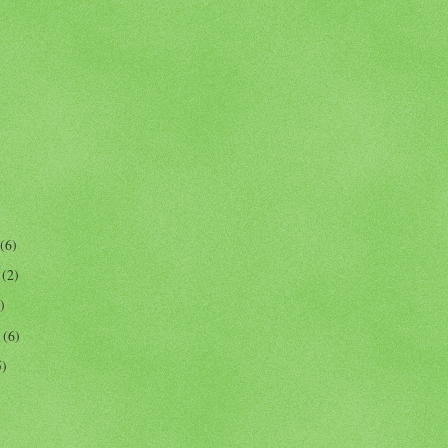
(6)
r
(2)
)
r
(6)
5)