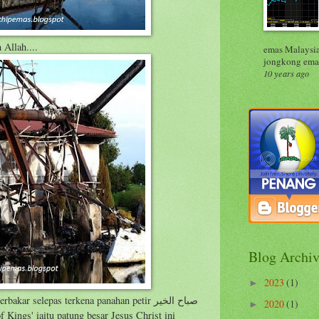
Allah....
emas Malaysia
jongkong emas
10 years ago
Blog Archiv
2023
(1)
►
ar selepas terkena panahan petir صباح الخير
2020
(1)
►