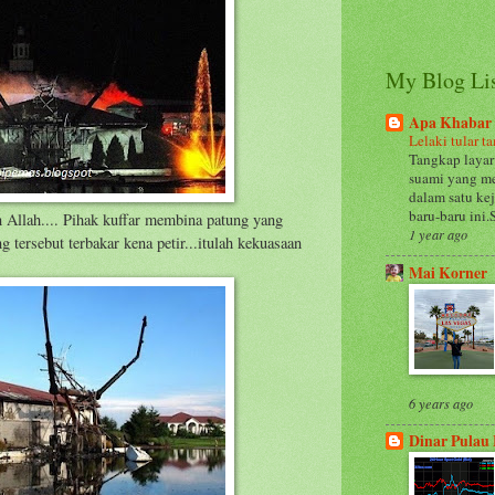
My Blog Li
Apa Khabar
Lelaki tular t
Tangkap layar
suami yang me
dalam satu ke
baru-baru ini.
 Allah.... Pihak kuffar membina patung yang
1 year ago
g tersebut terbakar kena petir...itulah kekuasaan
Mai Korner
6 years ago
Dinar Pulau