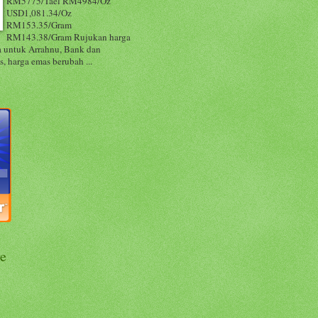
RM5775/Tael RM4984/Oz
USD1,081.34/Oz
RM153.35/Gram
RM143.38/Gram Rujukan harga
 untuk Arrahnu, Bank dan
, harga emas berubah ...
e