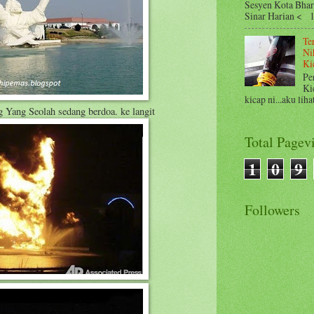
Sesyen Kota Bharu
Sinar Harian < 
Te
Ni
Ki
Pe
Ki
kicap ni...aku liha
Yang Seolah sedang berdoa. ke langit
Total Pagev
1
0
9
Followers