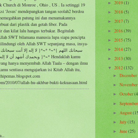
2019
(1)
►
k Church di Monroe , Ohio , US . Ia setinggi 19
ksi 'Jesus' mendepangkan tangan seolah2 berdoa
2018
(5)
►
 memegahkan patung ini dan menamakannya
2017
(7)
►
buat dari plastik dan getah fiber. Pada
2016
(39)
r dan kilat lalu hangus terbakar. Begitulah
►
Allah SWT bilamana manusia lupa siapa pencipta
2015
(75)
►
dilindungi oleh Allah SWT sepanjang masa, insya-
2014
(27)
►
وبحمدك أشه }*~* Hendaklah kamu
2013
(30)
►
yang hanya menyembah Allah Taala – dengan ilmu
2012
(132)
▼
amu sentiasa mengajarkan isi Kitab Allah itu,
December
achipemas.blogspot.com
►
om/2010/07/allah-hu-akhbar-bukti-kekuasaan.html
Novembe
►
October
(4
►
Septembe
►
August
(1
►
July
(15)
►
June
(25)
►
...