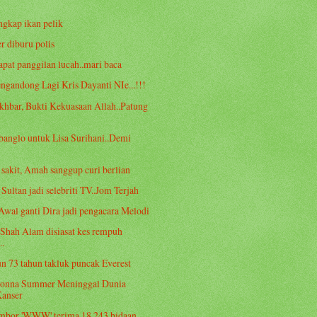
ngkap ikan pelik
er diburu polis
apat panggilan lucah..mari baca
ngandong Lagi Kris Dayanti NIe...!!!
khbar, Bukti Kekuasaan Allah..Patung
banglo untuk Lisa Surihani..Demi
sakit, Amah sanggup curi berlian
 Sultan jadi selebriti TV..Jom Terjah
wal ganti Dira jadi pengacara Melodi
i Shah Alam disiasat kes rempuh
..
n 73 tahun takluk puncak Everest
Donna Summer Meninggal Dunia
Kanser
ombor 'WWW' terima 18,243 bidaan