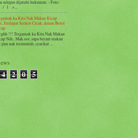
 selepas dijatuhi hukuman. - Foto
1 / 1 >...
rgamak ka Kita Nak Makan Kicap
h..Terdapat Seekor Cicak..dalam Botol
cap
rghh !!! Tergamak ka Kita Nak Makan
cap Nih.. Mak ooi..sapa berani makan
t pun nak termuntah..syarikat ...
iews
4
2
0
5