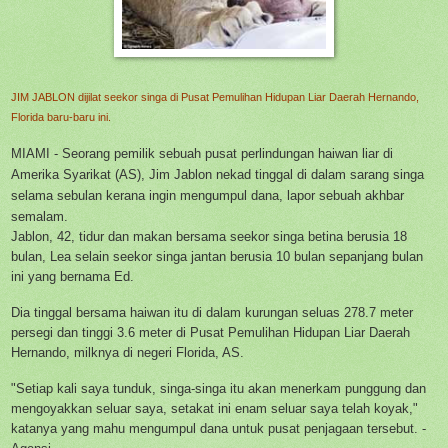
JIM JABLON dijilat seekor singa di Pusat Pemulihan Hidupan Liar Daerah Hernando,
Florida baru-baru ini.
MIAMI - Seorang pemilik sebuah pusat perlindungan haiwan liar di
Amerika Syarikat (AS), Jim Jablon nekad tinggal di dalam sarang singa
selama sebulan kerana ingin mengumpul dana, lapor sebuah akhbar
semalam.
Jablon, 42, tidur dan makan bersama seekor singa betina berusia 18
bulan, Lea selain seekor singa jantan berusia 10 bulan sepanjang bulan
ini yang bernama Ed.
Dia tinggal bersama haiwan itu di dalam kurungan seluas 278.7 meter
persegi dan tinggi 3.6 meter di Pusat Pemulihan Hidupan Liar Daerah
Hernando, milknya di negeri Florida, AS.
"Setiap kali saya tunduk, singa-singa itu akan menerkam punggung dan
mengoyakkan seluar saya, setakat ini enam seluar saya telah koyak,"
katanya yang mahu mengumpul dana untuk pusat penjagaan tersebut. -