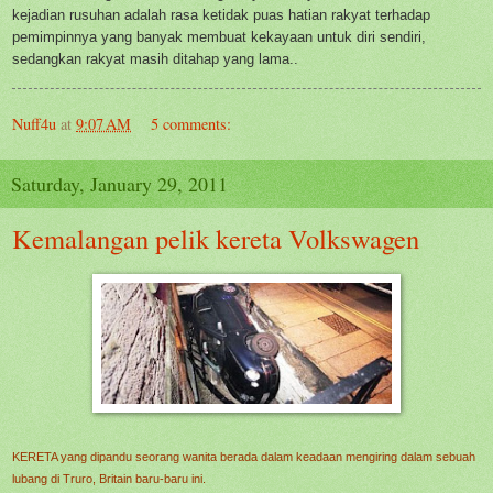
kejadian rusuhan adalah rasa ketidak puas hatian rakyat terhadap
pemimpinnya yang banyak membuat kekayaan untuk diri sendiri,
sedangkan rakyat masih ditahap yang lama..
Nuff4u
at
9:07 AM
5 comments:
Saturday, January 29, 2011
Kemalangan pelik kereta Volkswagen
KERETA yang dipandu seorang wanita berada dalam keadaan mengiring dalam sebuah
lubang di Truro, Britain baru-baru ini.