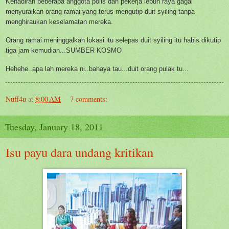
Kehadiran beberapa anggota polis dan pekerja lebuh raya gagal
menyuraikan orang ramai yang terus mengutip duit syiling tanpa
menghiraukan keselamatan mereka.
Orang ramai meninggalkan lokasi itu selepas duit syiling itu habis dikutip
tiga jam kemudian...SUMBER KOSMO
Hehehe..apa lah mereka ni..bahaya tau...duit orang pulak tu...
Nuff4u
at
8:00 AM
7 comments:
Tuesday, January 18, 2011
Isu payu dara undang kritikan