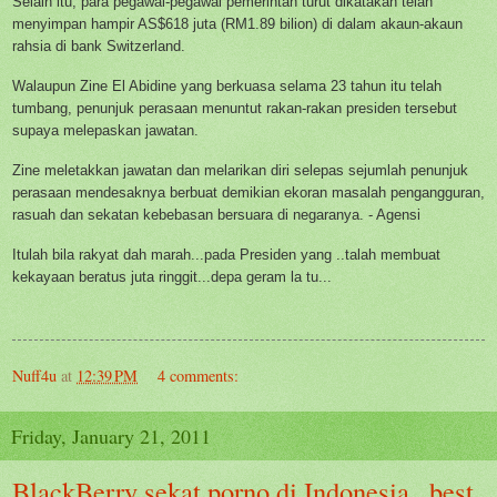
Selain itu, para pegawai-pegawai pemerintah turut dikatakan telah
menyimpan hampir AS$618 juta (RM1.89 bilion) di dalam akaun-akaun
rahsia di bank Switzerland.
Walaupun Zine El Abidine yang berkuasa selama 23 tahun itu telah
tumbang, penunjuk perasaan menuntut rakan-rakan presiden tersebut
supaya melepaskan jawatan.
Zine meletakkan jawatan dan melarikan diri selepas sejumlah penunjuk
perasaan mendesaknya berbuat demikian ekoran masalah pengangguran,
rasuah dan sekatan kebebasan bersuara di negaranya. - Agensi
Itulah bila rakyat dah marah...pada Presiden yang ..talah membuat
kekayaan beratus juta ringgit...depa geram la tu...
Nuff4u
at
12:39 PM
4 comments:
Friday, January 21, 2011
BlackBerry sekat porno di Indonesia...best