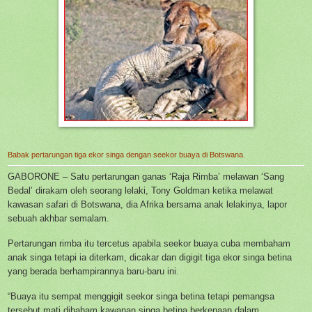
Babak pertarungan tiga ekor singa dengan seekor buaya di Botswana.
GABORONE – Satu pertarungan ganas ‘Raja Rimba’ melawan ‘Sang
Bedal’ dirakam oleh seorang lelaki, Tony Goldman ketika melawat
kawasan safari di Botswana, dia Afrika bersama anak lelakinya, lapor
sebuah akhbar semalam.
Pertarungan rimba itu tercetus apabila seekor buaya cuba membaham
anak singa tetapi ia diterkam, dicakar dan digigit tiga ekor singa betina
yang berada berhampirannya baru-baru ini.
“Buaya itu sempat menggigit seekor singa betina tetapi pemangsa
tersebut mati dibaham kawanan singa betina berkenaan dalam