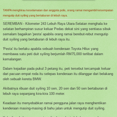
TANPA menghirau keselamatan dan anggota polis, orang ramai mengambil kesempatan
mengutip duit syiling yang bertaburan di lebuh raya.
SEREMBAN - Kilometer 243 Lebuh Raya Utara-Selatan menghala ke
selatan berhampiran susur keluar Pedas dekat sini yang sentiasa sibuk
semalam bagaikan 'pesta' apabila orang ramai berebut-rebut mengutip
duit syiling yang bertaburan di lebuh raya itu.
'Pesta' itu berlaku apabila sebuah kenderaan Toyota Hilux yang
membawa satu peti duit syiling berjumlah RM75,000 terlibat dalam
kemalangan.
Dalam kejadian pada pukul 3 petang itu, peti tersebut tercampak keluar
dari pacuan empat roda itu selepas kenderaan itu dilanggar dari belakang
oleh sebuah kereta BMW.
Akibatnya ribuan duit syiling 10 sen, 20 sen dan 50 sen bertaburan di
lebuh raya sepanjang kira-kira 100 meter.
Keadaan itu menyebabkan ramai pengguna jalan raya menghentikan
kenderaan masing-masing di bahu jalan untuk mengutip duit syiling.