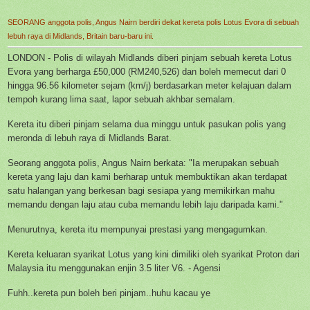
SEORANG anggota polis, Angus Nairn berdiri dekat kereta polis Lotus Evora di sebuah
lebuh raya di Midlands, Britain baru-baru ini.
LONDON - Polis di wilayah Midlands diberi pinjam sebuah kereta Lotus
Evora yang berharga £50,000 (RM240,526) dan boleh memecut dari 0
hingga 96.56 kilometer sejam (km/j) berdasarkan meter kelajuan dalam
tempoh kurang lima saat, lapor sebuah akhbar semalam.
Kereta itu diberi pinjam selama dua minggu untuk pasukan polis yang
meronda di lebuh raya di Midlands Barat.
Seorang anggota polis, Angus Nairn berkata: "Ia merupakan sebuah
kereta yang laju dan kami berharap untuk membuktikan akan terdapat
satu halangan yang berkesan bagi sesiapa yang memikirkan mahu
memandu dengan laju atau cuba memandu lebih laju daripada kami."
Menurutnya, kereta itu mempunyai prestasi yang mengagumkan.
Kereta keluaran syarikat Lotus yang kini dimiliki oleh syarikat Proton dari
Malaysia itu menggunakan enjin 3.5 liter V6. - Agensi
Fuhh..kereta pun boleh beri pinjam..huhu kacau ye