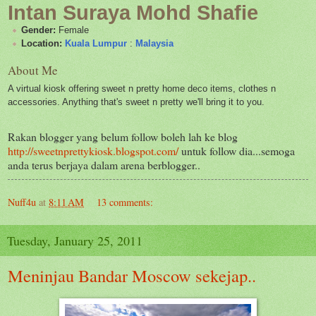
Intan Suraya Mohd Shafie
Gender:
Female
Location:
Kuala Lumpur
:
Malaysia
About Me
A virtual kiosk offering sweet n pretty home deco items, clothes n
accessories. Anything that's sweet n pretty we'll bring it to you.
Rakan blogger yang belum follow boleh lah ke blog
http://sweetnprettykiosk.blogspot.com/
untuk follow dia...semoga
anda terus berjaya dalam arena berblogger..
Nuff4u
at
8:11 AM
13 comments:
Tuesday, January 25, 2011
Meninjau Bandar Moscow sekejap..