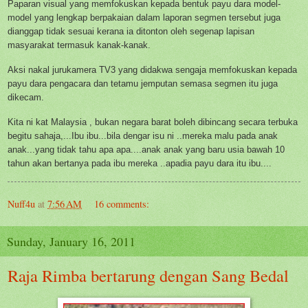
Paparan visual yang memfokuskan kepada bentuk payu dara model-
model yang lengkap berpakaian dalam laporan segmen tersebut juga
dianggap tidak sesuai kerana ia ditonton oleh segenap lapisan
masyarakat termasuk kanak-kanak.
Aksi nakal jurukamera TV3 yang didakwa sengaja memfokuskan kepada
payu dara pengacara dan tetamu jemputan semasa segmen itu juga
dikecam.
Kita ni kat Malaysia , bukan negara barat boleh dibincang secara terbuka
begitu sahaja,...Ibu ibu...bila dengar isu ni ..mereka malu pada anak
anak...yang tidak tahu apa apa....anak anak yang baru usia bawah 10
tahun akan bertanya pada ibu mereka ..apadia payu dara itu ibu....
Nuff4u
at
7:56 AM
16 comments:
Sunday, January 16, 2011
Raja Rimba bertarung dengan Sang Bedal