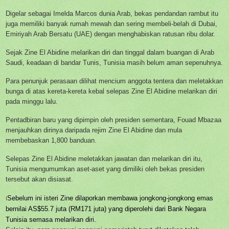
Digelar sebagai Imelda Marcos dunia Arab, bekas pendandan rambut itu
juga memiliki banyak rumah mewah dan sering membeli-belah di Dubai,
Emiriyah Arab Bersatu (UAE) dengan menghabiskan ratusan ribu dolar.
Sejak Zine El Abidine melarikan diri dan tinggal dalam buangan di Arab
Saudi, keadaan di bandar Tunis, Tunisia masih belum aman sepenuhnya.
Para penunjuk perasaan dilihat mencium anggota tentera dan meletakkan
bunga di atas kereta-kereta kebal selepas Zine El Abidine melarikan diri
pada minggu lalu.
Pentadbiran baru yang dipimpin oleh presiden sementara, Fouad Mbazaa
menjauhkan dirinya daripada rejim Zine El Abidine dan mula
membebaskan 1,800 banduan.
Selepas Zine El Abidine meletakkan jawatan dan melarikan diri itu,
Tunisia mengumumkan aset-aset yang dimiliki oleh bekas presiden
tersebut akan disiasat.
Sebelum ini isteri Zine dilaporkan membawa jongkong-jongkong emas
I
bernilai AS$55.7 juta (RM171 juta) yang diperolehi dari Bank Negara
Tunisia semasa melarikan diri.