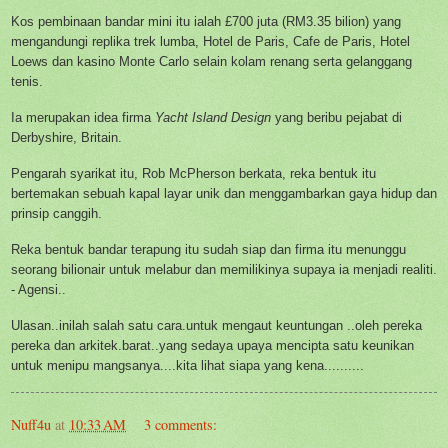
Kos pembinaan bandar mini itu ialah £700 juta (RM3.35 bilion) yang
mengandungi replika trek lumba, Hotel de Paris, Cafe de Paris, Hotel
Loews dan kasino Monte Carlo selain kolam renang serta gelanggang
tenis.
Ia merupakan idea firma
Yacht Island Design
yang beribu pejabat di
Derbyshire, Britain.
Pengarah syarikat itu, Rob McPherson berkata, reka bentuk itu
bertemakan sebuah kapal layar unik dan menggambarkan gaya hidup dan
prinsip canggih.
Reka bentuk bandar terapung itu sudah siap dan firma itu menunggu
seorang bilionair untuk melabur dan memilikinya supaya ia menjadi realiti.
- Agensi..
Ulasan..inilah salah satu cara.untuk mengaut keuntungan ..oleh pereka
pereka dan arkitek.barat..yang sedaya upaya mencipta satu keunikan
untuk menipu mangsanya....kita lihat siapa yang kena..........
Nuff4u
at
10:33 AM
3 comments: